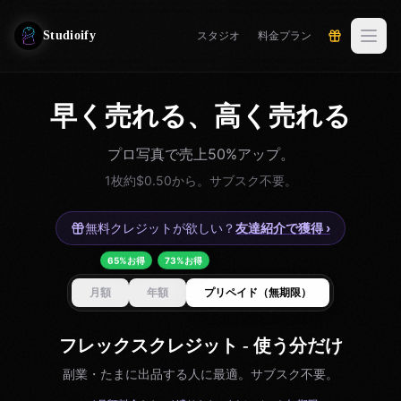
Studioify
スタジオ
料金プラン
早く売れる、高く売れる
プロ写真で売上50%アップ。
1枚約$0.50から。サブスク不要。
無料クレジットが欲しい？
友達紹介で獲得
›
65%お得
73%お得
月額
年額
プリペイド（無期限）
フレックスクレジット - 使う分だけ
副業・たまに出品する人に最適。サブスク不要。