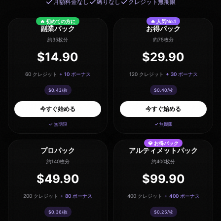
月額料金なし
縛りなし
クレジット無期限
🔥 初めての方に
🔥
人気No.1
副業パック
お得パック
約35枚分
約75枚分
$
14.90
$
29.90
60
クレジット
+
10
ボーナス
120
クレジット
+
30
ボーナス
$
0.43
/枚
$
0.40
/枚
今すぐ始める
今すぐ始める
✓ 無期限
✓ 無期限
💎 お得パック
プロパック
アルティメットパック
約140枚分
約400枚分
$
49.90
$
99.90
200
クレジット
+
80
ボーナス
400
クレジット
+
400
ボーナス
$
0.36
/枚
$
0.25
/枚