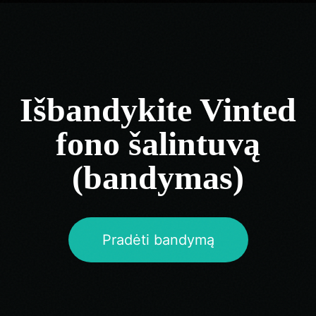
Išbandykite Vinted
fono šalintuvą
(bandymas)
Pradėti bandymą