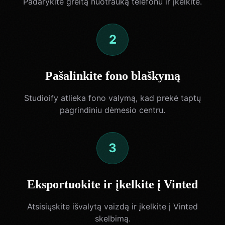
Padarykite greitą nuotrauką telefonu ir įkelkite.
2
Pašalinkite fono blaškymą
Studioify atlieka fono valymą, kad prekė taptų
pagrindiniu dėmesio centru.
3
Eksportuokite ir įkelkite į Vinted
Atsisiųskite išvalytą vaizdą ir įkelkite į Vinted
skelbimą.