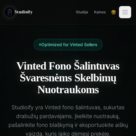
Studioify
Studija
Kainos
Optimized for Vinted Sellers
Vinted Fono Šalintuvas
Švaresnėms Skelbimų
Nuotraukoms
Studioify yra Vinted fono šalintuvas, sukurtas
drabužių pardavėjams. Įkelkite nuotrauką,
pašalinkite fono blaškymą ir eksportuokite aiškų
vaizdą, kuris laiko dėmesį prekėje.