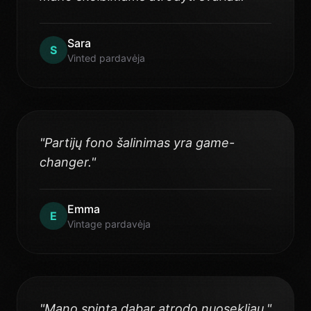
Sara
S
Vinted pardavėja
"
Partijų fono šalinimas yra game-
changer.
"
Emma
E
Vintage pardavėja
"
Mano spinta dabar atrodo nuosekliau.
"