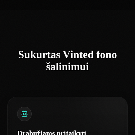
Sukurtas Vinted fono
šalinimui
Drabužiams pritaikyti