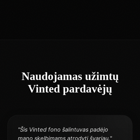
Naudojamas užimtų
Vinted pardavėjų
"
Šis Vinted fono šalintuvas padėjo
mano skelbimams atrodyti švariau.
"