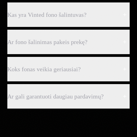
Kas yra Vinted fono šalintuvas?
Ar fono šalinimas pakeis prekę?
Koks fonas veikia geriausiai?
Ar gali garantuoti daugiau pardavimų?