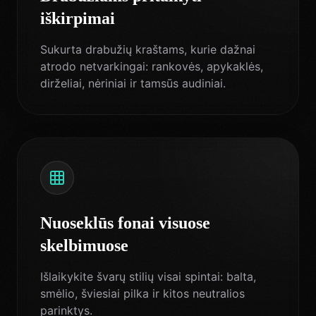
iškirpimai
Sukurta drabužių kraštams, kurie dažnai
atrodo netvarkingai: rankovės, apykaklės,
dirželiai, nėriniai ir tamsūs audiniai.
Nuoseklūs fonai visuose
skelbimuose
Išlaikykite švarų stilių visai spintai: balta,
smėlio, šviesiai pilka ir kitos neutralios
parinktys.