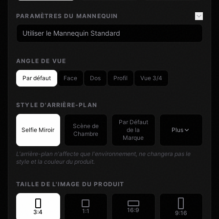
PARAMÈTRES DU MANNEQUIN
Utiliser le Mannequin Standard
ANGLE DE VUE
Par défaut
Face
Dos
Profil
Vue 3/4
STYLE D'ARRIÈRE-PLAN
Par Défaut
Scène de
Selfie Miroir
de la
Plus
Chambre
Marque
L'arrière-plan n'affecte que l'environnement, ne changera pas le
style et la couleur du produit.
TAILLE DE L'IMAGE DU PRODUIT
16:9
1:1
3:4
9:16