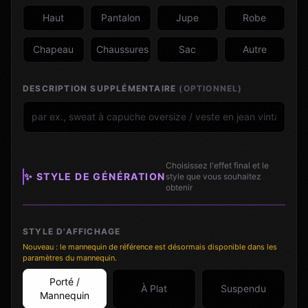
Haut
Pantalon
Jupe
Robe
Chapeau
Chaussures
Sac
Autre
DESCRIPTION SUPPLÉMENTAIRE
(OPTIONNEL)
Choisissez l'effet final et le
✨ STYLE DE GÉNÉRATION
style que vous souhaitez
obtenir
STYLE D'AFFICHAGE
Nouveau : le mannequin de référence est désormais disponible dans les
paramètres du mannequin.
Porté /
À Plat
Suspendu
Mannequin