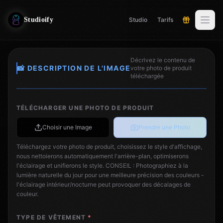
Studioify
Studio
Tarifs
Décrivez le contenu de
📸 DESCRIPTION DE L'IMAGE
votre photo de produit
téléchargée
TÉLÉCHARGER UNE PHOTO DE PRODUIT
Choisir une Image
Prendre une Photo
Téléchargez votre photo de produit, choisissez le style d'affichage,
nous nettoierons automatiquement l'arrière-plan, optimiserons
l'éclairage et unifierons le style. CONSEIL : Photographiez à la
lumière naturelle du jour pour une meilleure précision des couleurs -
l'éclairage intérieur/nocturne peut provoquer des décalages de
couleur.
TYPE DE VÊTEMENT
*