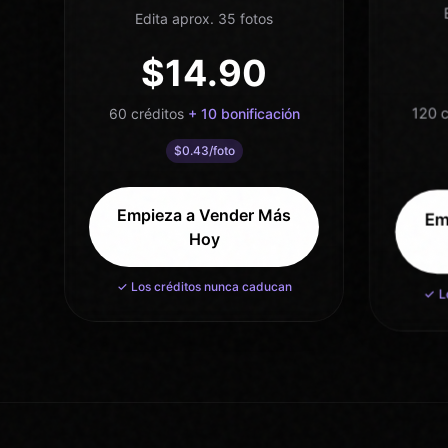
Edita aprox. 35 fotos
$
14.90
120
c
60
créditos
+
10
bonificación
$
0.43
/foto
Empieza a Vender Más
Em
Hoy
✓ Los créditos nunca caducan
✓ L