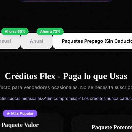
Ahorra 65%
Ahorra 73%
sual
Anual
Paquetes Prepago (Sin Caduci
Créditos Flex - Paga lo que Usas
fecto para vendedores ocasionales. No se necesita suscripc
Sin cuotas mensuales
Sin compromiso
Los créditos nunca cadu
🔥
Más Popular
Paquete Valor
Paquete Potent