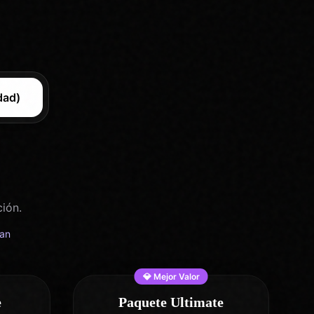
dad)
ión.
can
💎 Mejor Valor
e
Paquete Ultimate