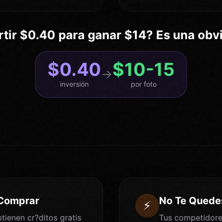
rtir $0.40 para ganar $14? Es una obv
$0.40
$10-15
→
inversión
por foto
 Comprar
No Te Quede
⚡
tienen cr?ditos gratis
Tus competidore