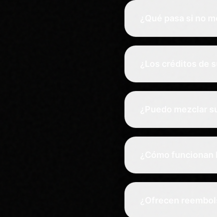
¿Qué pasa si no m
¿Los créditos de 
¿Puedo mezclar s
¿Cómo funcionan l
¿Ofrecen reembol