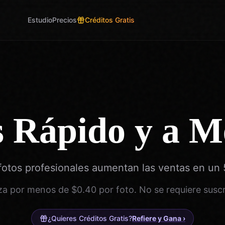
Estudio
Precios
Créditos Gratis
 Rápido y a Me
fotos profesionales aumentan las ventas en un
a por menos de $0.40 por foto. No se requiere suscr
¿Quieres Créditos Gratis?
Refiere y Gana
›