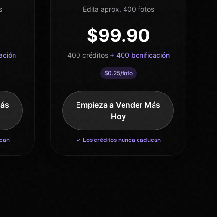
s
Edita aprox. 400 fotos
$
99.90
ación
400
créditos
+
400
bonificación
$
0.25
/foto
Más
Empieza a Vender Más
Hoy
ucan
✓ Los créditos nunca caducan