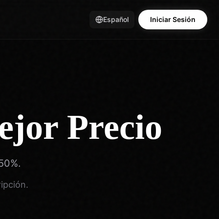
Español
Iniciar Sesión
jor Precio
 50%.
ipción.