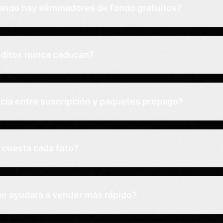
ando hay eliminadores de fondo gratuitos?
éditos nunca caducan?
ncia entre suscripción y paquetes prepago?
 cuesta cada foto?
e ayudará a vender más rápido?