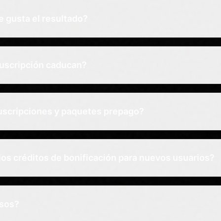
e gusta el resultado?
suscripción caducan?
uscripciones y paquetes prepago?
os créditos de bonificación para nuevos usuarios?
sos?