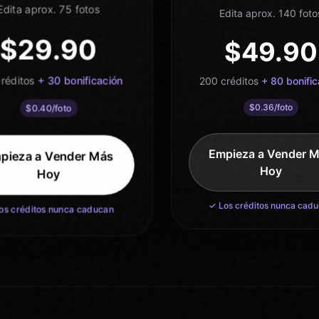
Edita aprox. 75 fotos
Edita aprox. 140 foto
$
29.90
$
49.90
réditos
+
30
bonificación
200
créditos
+
80
bonific
$
0.36
/foto
$
0.40
/foto
Empieza a Vender 
pieza a Vender Más
Hoy
Hoy
✓ Los créditos nunca cad
os créditos nunca caducan