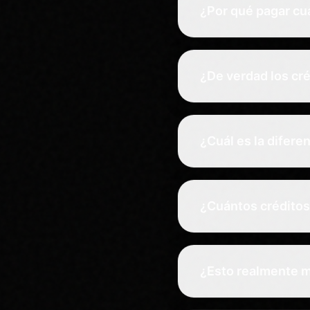
¿Por qué pagar cu
¿De verdad los cr
¿Cuál es la difere
¿Cuántos créditos
¿Esto realmente m